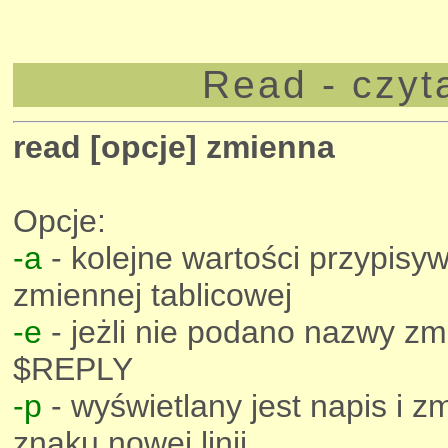
Read - czyt
read [opcje] zmienna
Opcje:
-a
- kolejne wartości przypisy
zmiennej tablicowej
-e
- jeżli nie podano nazwy zmi
$REPLY
-p
- wyświetlany jest napis i z
znaku nowej linii