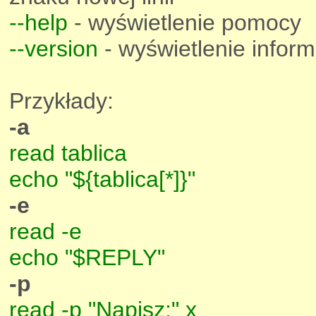
--help
- wyświetlenie pomocy
--version
- wyświetlenie informa
Przykłady:
-a
read tablica
echo "${tablica[*]}"
-e
read -e
echo "$REPLY"
-p
read -p "Napisz:" x